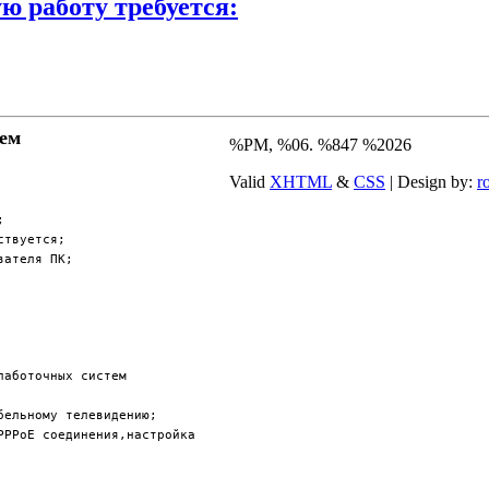
 работу требуется:
ем
%PM, %06. %847 %2026
Valid
XHTML
&
CSS
| Design by:
r
;
ствуется;
вателя ПК;
лаботочных систем
бельному телевидению;
PPPoE соединения,настройка