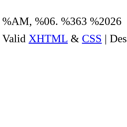
%AM, %06. %363 %2026
Valid
XHTML
&
CSS
| Des