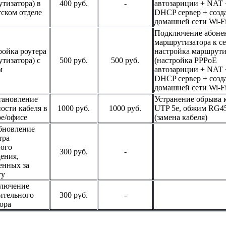
тизатора) в
400 руб.
-
автозариции + NAT 
ском отделе
DHCP сервер + созд
домашней сети Wi-Fi
Подключение абоне
маршрутизатора к се
ройка роутера
настройка маршрути
тизатора) с
500 руб.
500 руб.
(настройка PPPoE
м
автозариции + NAT 
DHCP сервер + созд
домашней сети Wi-Fi
тановление
Устранение обрыва 
ости кабеля в
1000 руб.
1000 руб.
UTP 5e, обжим RG4
е/офисе
(замена кабеля)
бновление
тра
ного
300 руб.
-
ения,
енных за
ту
ключение
ительного
300 руб.
-
ора