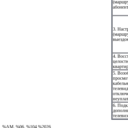
(маршру
абонент
3. Наст
(маршру
выездо
4. Восс
целостн
квартир
5. Возо
просмо
кабель
телевид
отключ
неупла
6. Под
дополн
телевиз
%AM, %06. %104 %2026