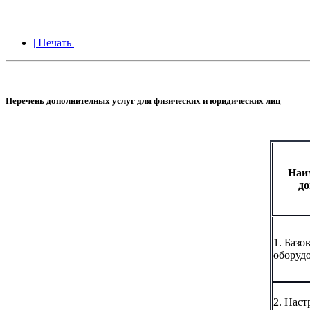
| Печать |
Перечень дополнителных услуг для физических и юридических лиц
Наи
до
1. Базо
оборуд
2. Наст