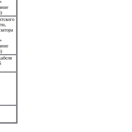
+
ание
)
нтского
ти,
затора
+
ание
)
кабеля
5