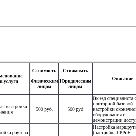
Стоимость
Стоимомть
менование
Описание
Физическим
Юридическим
п.услуги
лицам
лицам
Выезд специалиста 
повторной базовой
вая настройка
500 руб.
500 руб
настройки оконечно
ования
оборудования и
демонстрации досту
Настройка маршрути
ройка роутера
(настройка PPPoE