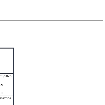
с целью
го
па
затора