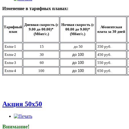
Изменение в тарифных планах:
Дневная скорость (с
Ночная скорость (с
Тарифный
Абонентская
9.00 до 00.00)*
00.00 до 9.00)*
план
плата за 30 дней
(Мбит/с.)
(Мбит/с.)
Extra-1
15
до 50
350 руб.
Extra-2
30
до 100
450 руб.
Extra-3
60
до 100
550 руб.
Extra-4
100
до 100
650 руб.
Акция 50х50
Внимание!