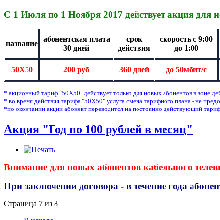
С 1 Июля по 1 Ноября 2017 действует акция для 
абонентская плата
срок
скорость с 9:00
название
30 дней
действия
до 1:00
50Х50
200 руб
360 дней
до 50мбит/с
* акционный тариф "50Х50" действует только для новых абонентов в зоне д
* во время действия тарифа "50Х50" услуга смена тарифного плана - не предо
*по окончании акции абонент переводится на постоянно действующий тари
Акция "Год по 100 рублей в месяц"
Внимание для новых абонентов кабельного телев
При заключении договора - в течение года абонен
Страница 7 из 8